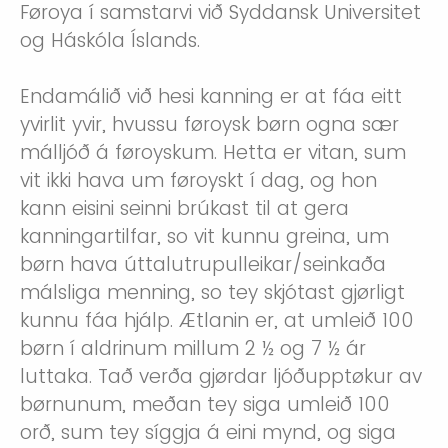
Føroya í samstarvi við Syddansk Universitet
og Háskóla Íslands.
Endamálið við hesi kanning er at fáa eitt
yvirlit yvir, hvussu føroysk børn ogna sær
málljóð á føroyskum. Hetta er vitan, sum
vit ikki hava um føroyskt í dag, og hon
kann eisini seinni brúkast til at gera
kanningartilfar, so vit kunnu greina, um
børn hava úttalutrupulleikar/seinkaða
málsliga menning, so tey skjótast gjørligt
kunnu fáa hjálp. Ætlanin er, at umleið 100
børn í aldrinum millum 2 ½ og 7 ½ ár
luttaka. Tað verða gjørdar ljóðupptøkur av
børnunum, meðan tey siga umleið 100
orð, sum tey síggja á eini mynd, og siga