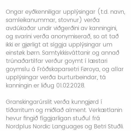
Ongar eyðkenniligar upplýsingar (t.d. navn,
samleikanummar, stovnur) verða
avdúkaðar undir viðgerðini av kanningini,
og svarini verða anonymiserað, so at tað
ikki er gjørligt at síggja upplýsingar um
einstøk børn. Samtykkisváttanir og annað
trúnaðartilfar verður goymt í læstari
goymslu á Fróðskaparsetri Føroya, og allar
upplýsingar verða burturbeindar, tá
kanningin er liðug 01.02.2028.
Granskingarúrslit verða kunngjørd í
tíðarritum og miðlað alment. Verkætlanin
hevur fingið fíggjarligan stuðul frá
Nordplus Nordic Languages og Betri Stuðli.