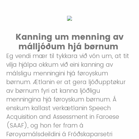
Kanning um menning av
málljóðum hjá børnum
Eg vendi mær til tykkara við vón um, at tit
vilja hjálpa okkum við eini kanning av
málsligu menningini hjá føroyskum
børnum. Ætlanin er at gera ljóðupptøkur
av børnum fyri at kanna ljóðligu
menningina hjá føroyskum børnum. Á
enskum kallast verkætlanin Speech
Acquisition and Assessment in Faroese
(SAAF), og hon fer fram á
Føroyamálsdeildini á Fróðskaparsetri