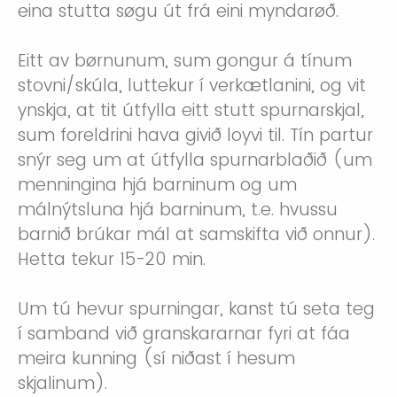
eina stutta søgu út frá eini myndarøð.
Eitt av børnunum, sum gongur á tínum
stovni/skúla, luttekur í verkætlanini, og vit
ynskja, at tit útfylla eitt stutt spurnarskjal,
sum foreldrini hava givið loyvi til. Tín partur
snýr seg um at útfylla spurnarblaðið (um
menningina hjá barninum og um
málnýtsluna hjá barninum, t.e. hvussu
barnið brúkar mál at samskifta við onnur).
Hetta tekur 15-20 min.
Um tú hevur spurningar, kanst tú seta teg
í samband við granskararnar fyri at fáa
meira kunning (sí niðast í hesum
skjalinum).