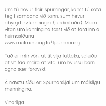
Um tú hevur fleiri spurningar, kanst tú seta
teg í samband við tann, sum hevur
ábyrgd av kanningini (undirritaðu). Meira
vitan um kanningina fæst við at fara inn á
heimasíðuna
www.malmenning.fo/ljodmenning.
Tað er mín vón, at tit vilja luttaka, soleiðis
at vit fáa meira at vita, um hvussu børn
ogna sær føroyskt.
Á næstu síðu er: Spurnarskjal um málsligu
menningina.
Vinarliga