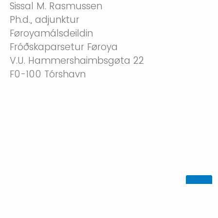
Sissal M. Rasmussen
Ph.d., adjunktur
Føroyamálsdeildin
Fróðskaparsetur Føroya
V.U. Hammershaimbsgøta 22
F0-100 Tórshavn
Powered by Qualtrics